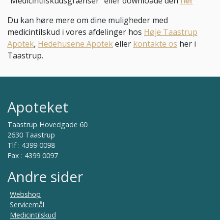
“Medicintilskudsgrænser” eller downloade den
her
Du kan høre mere om dine muligheder med
medicintilskud i vores afdelinger hos
Høje Taastrup
Apotek
,
Hedehusene Apotek
eller
kontakte os
her i
Taastrup.
Apoteket
Taastrup Hovedgade 60
2630 Taastrup
Tlf : 4399 0098
Fax : 4399 0097
Andre sider
Webshop
Servicemål
Medicintilskud