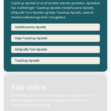
Taastrup Apotek er et af landets største apoteker. Apoteket
har 4 afdelinger: Taastrup Apotek, Hedehusene Apotek,
Ishøj Lille Torv Apotek og Høje-Taastrup Apotek, samt et
medicinudleveringssted i Sengeløse.
Hedehusene Apotek
Høje-Taastrup Apotek
Ishøj Lille Torv Apotek
Taastrup Apotek
Køb online
De bedste priser på de mest populære apoteksvarer &
personlig pleje hos Taastrup webapotek. Altid hurtig
levering & god rådgivining.