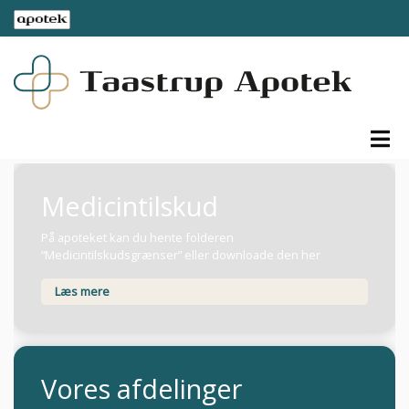
[smartslider3 alias="home"]
Medicintilskud
På apoteket kan du hente folderen
“Medicintilskudsgrænser” eller downloade den her
Læs mere
Vores afdelinger