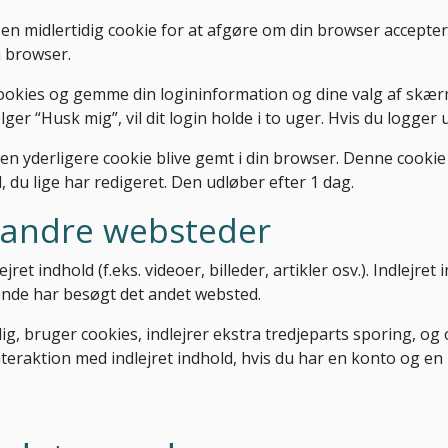
i en midlertidig cookie for at afgøre om din browser accept
n browser.
cookies og gemme din logininformation og dine valg af skærm
ger “Husk mig”, vil dit login holde i to uger. Hvis du logger u
vil en yderligere cookie blive gemt i din browser. Denne cook
 du lige har redigeret. Den udløber efter 1 dag.
a andre websteder
ret indhold (f.eks. videoer, billeder, artikler osv.). Indlejr
nde har besøgt det andet websted.
, bruger cookies, indlejrer ekstra tredjeparts sporing, og 
interaktion med indlejret indhold, hvis du har en konto og en