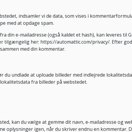
tedet, indsamler vi de data, som vises i kommentarformul
ælpe med at opdage spam.
a din e-mailadresse (også kaldet et hash), kan leveres til 
er tilgængelig her: https://automattic.com/privacy/. Efter go
den sammen med din kommentar.
bør du undlade at uploade billeder med indlejrede lokalitets
kalitetsdata fra billeder på webstedet.
ed, kan du vælge at gemme dit navn, e-mailadresse og webste
e oplysninger igen, når du skriver endnu en kommentar. Diss