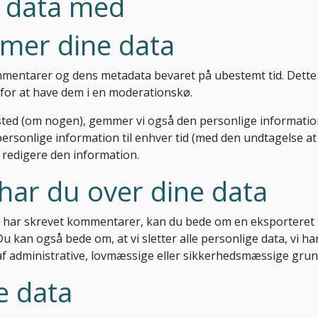
e data med
mer dine data
ommentarer og dens metadata bevaret på ubestemt tid. Dett
for at have dem i en moderationskø.
ed (om nogen), gemmer vi også den personlige information de
 personlige information til enhver tid (med den undtagelse 
redigere den information.
 har du over dine data
r har skrevet kommentarer, kan du bede om en eksporteret f
 Du kan også bede om, at vi sletter alle personlige data, vi 
e af administrative, lovmæssige eller sikkerhedsmæssige grun
e data