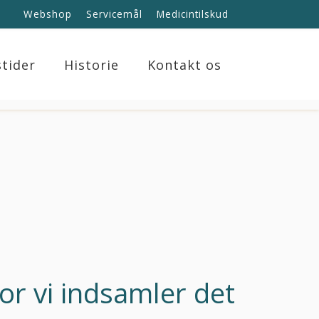
Webshop
Servicemål
Medicintilskud
tider
Historie
Kontakt os
or vi indsamler det